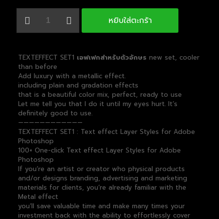
จำนวน
หยิบใส่ตะกร้า
TFX1
เอฟเฟก
สำหรับ
ตัว
TEXTEFFECT SET1
เอฟเฟกสำหรับตัวอักษร
new set, cooler
อักษร
than before
ชิ้น
Add luxury with a metallic effect.
including plain and gradation effects
that is a beautiful color mix, perfect, ready to use
Let me tell you that I do it until my eyes hurt. It’s
definitely good to use.
————————————
TEXTEFFECT SET1 : Text effect Layer Styles for Adobe
Photoshop
100+ One-click Text effect Layer Styles for Adobe
Photoshop
If you’re an artist or creator who physical products
and/or designs branding, advertising and marketing
materials for clients, you’re already familiar with the
Metal effect
you’ll save valuable time and make many times your
investment back with the ability to effortlessly cover